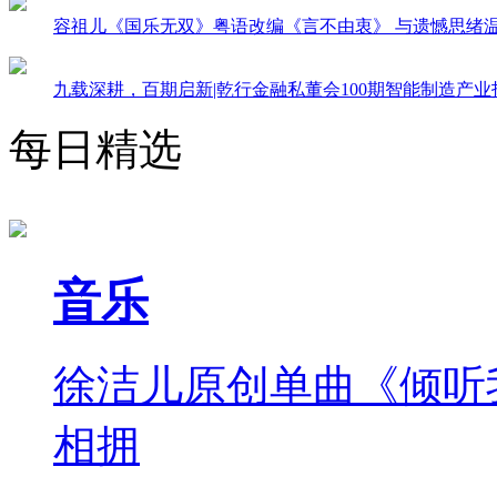
容祖儿《国乐无双》粤语改编《言不由衷》 与遗憾思绪
九载深耕，百期启新|乾行金融私董会100期智能制造产
每日精选
音乐
徐洁儿原创单曲《倾听
相拥