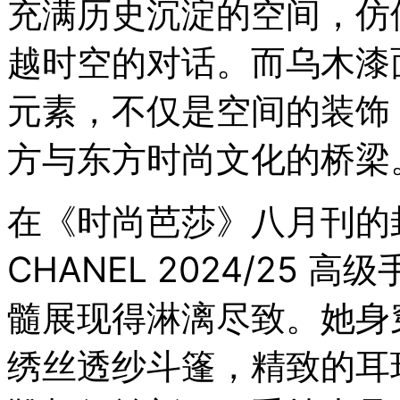
充满历史沉淀的空间，仿
际
青
越时空的对话。而乌木漆
年
设
计
元素，不仅是空间的装饰
师
时
方与东方时尚文化的桥梁
装
大
赛
总
在《时尚芭莎》八月刊的
决
赛
CHANEL 2024/25
在
杭
州
髓展现得淋漓尽致。她身
上
城
绣丝透纱斗篷，精致的耳
德
寿
宫