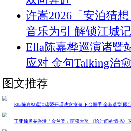
许嵩2026「安泊猜
音乐为引 解锁江城记
Ella陈嘉桦巡演诸
应对 金句Talking治
图文推荐
Ella陈嘉桦巡演诸暨开唱诚意拉满 下台握手 全新造型 
王亚楠勇夺香港「金兰奖」两项大奖 《给时间的情书》