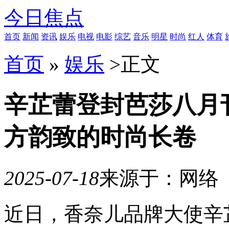
今日焦点
首页
新闻
资讯
娱乐
电视
电影
综艺
音乐
明星
时尚
红人
体育
首页
»
娱乐
>
正文
辛芷蕾登封芭莎八月
方韵致的时尚长卷
2025-07-18
来源于：网络
10
近日，香奈儿品牌大使辛
月
21
日