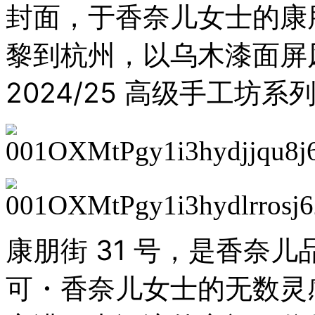
封面，于香奈儿女士的康朋
19
时
30
黎到杭州，以乌木漆面屏风
分，
「势
起
2024/25 高级手工坊
东
方
时
尚
杭
州」
暨
汉
帛
奖
康朋街 31 号，是香奈
第
31
届
可・香奈儿女士的无数灵
中
国
国