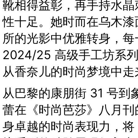
靴相得益彰，再手持水晶
隆
重
性十足。她时而在乌木漆
举
行。
穿
所的光影中优雅转身，每一
越
千
年
2024/25 高级手工
从香奈儿的时尚梦境中走
从巴黎的康朋街 31 号
蕾在《时尚芭莎》八月刊
身卓越的时尚表现力，将 CH