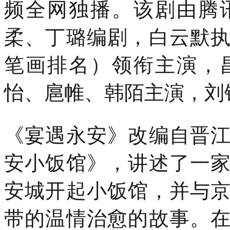
频全网独播。该剧由腾
19
时
30
柔、丁璐编剧，白云默
分，
「势
笔画排名）领衔主演，
起
东
方
怡、扈帷、韩陌主演，刘
时
尚
杭
州」
《宴遇永安》改编自晋
暨
汉
帛
安小饭馆》，讲述了一
奖
第
安城开起小饭馆，并与
31
届
中
带的温情治愈的故事。
国
国