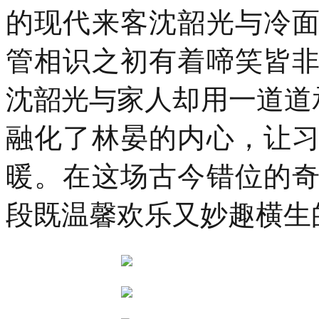
的现代来客沈韶光与冷
际
青
年
管相识之初有着啼笑皆
设
计
师
沈韶光与家人却用一道道
时
装
融化了林晏的内心，让
大
赛
总
暖。在这场古今错位的
决
赛
段既温馨欢乐又妙趣横生的
在
杭
州
上
城
德
寿
宫