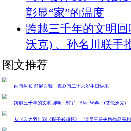
彰显“家”的温度
跨越三千年的文明回响 ：
沃克) 、孙名川联
图文推荐
向晴生长 舒展自我｜祝赵晴二十六岁生日快乐
跨越三千年的文明回响：刘宇、Alan Walker (艾伦沃
从《云之羽》到《探子必须死》，演员王乐夫携作品亮相F