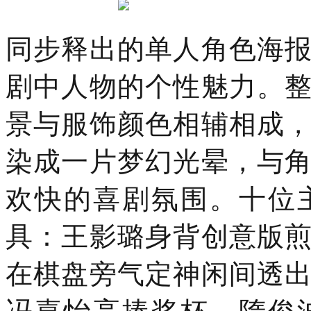
隆
重
举
同步释出的单人角色海
行。
穿
剧中人物的个性魅力。
越
千
年
景与服饰颜色相辅相成
染成一片梦幻光晕，与
欢快的喜剧氛围。十位
具：王影璐身背创意版
在棋盘旁气定神闲间透