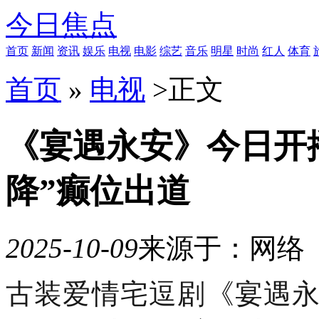
今日焦点
首页
新闻
资讯
娱乐
电视
电影
综艺
音乐
明星
时尚
红人
体育
首页
»
电视
>
正文
《宴遇永安》今日开
降”癫位出道
2025-10-09
来源于：网络
10
古装爱情宅逗剧《宴遇
月
21
日