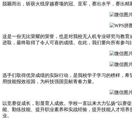
时
脱颖而出，斩获火线穿越赛项的冠、亚军，赛出水平，赛出精
装
大
赛
总
决
这是一份无比荣耀的荣誉，也是对我校无人机专业研究与教育
赛
进取，最终取得了令人可喜的成绩。在此，我们要向所有参与
在
杭
州
上
城
选手们取得优异成绩的实际行动，是我校学子学习的榜样，希
德
用技能报效祖国，为科技强国贡献青春力量。
寿
宫
隆
重
以竞赛促成长，彰显育人成效。学校一直以来大力弘扬“以赛
举
能、勤练技能、提升职业素养和实战经验，提升技能人才培养
行。
业。
穿
越