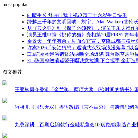
千
most popular
年
向晴生长 舒展自我｜祝赵晴二十六岁生日快乐
跨越三千年的文明回响：刘宇、Alan Walker (
从《云之羽》到《探子必须死》，演员王乐夫携作品亮
演员王维申携《扔你的猫》亮相第20届FIRST青
余景天「年年有余」见面会官宣，空降成都与粉丝
许嵩2026「安泊猜想」巡演武汉双场浪漫落幕 “以
Ella陈嘉桦巡演诸暨站两晚全场爆满 舞台踩空从容应对
Ella陈嘉桦巡演诸暨开唱诚意拉满 下台握手 全新
图文推荐
王亚楠勇夺香港「金兰奖」两项大奖 《给时间的情书》
容祖儿《国乐无双》粤语改编《言不由衷》 与遗憾思绪
九载深耕，百期启新|乾行金融私董会100期智能制造产