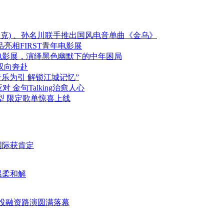
艾伦沃克) 、孙名川联手推出国风电音单曲《金乌》
相FIRST青年电影展
年电影展，演绎黑色幽默下的中年困局
双向奔赴
音乐为引 解锁江城记忆”
 金句Talking治愈人心
造型 限定歌单惊喜上线
国际获肯定
温柔和解
业投融资路演圆满落幕