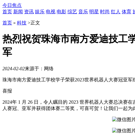
今日焦点
首页
新闻
资讯
娱乐
电视
电影
综艺
音乐
明星
时尚
红人
体育
首页
»
科技
>
正文
热烈祝贺珠海市南方爱迪技工学
军
2024-02-02
来源于：网络
10
珠海市南方爱迪技工学校学子荣获2023世界机器人大赛冠亚军
月
21
喜报
日
19
2024年 1 月 26 日，令人瞩目的 2023 世界机器人
时
人赛冠、亚军并获得团体赛二等奖，可喜可贺！让我们一起为
30
分，
「势
起
东