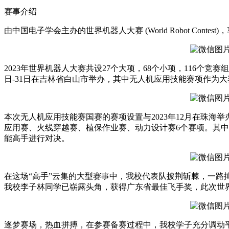
方
赛事介绍
时
由中国电子学会主办的世界机器人大赛 (World Robot Con
尚
杭
州」
暨
2023年世界机器人大赛共设27个大项，68个小项，116个竞
汉
日-31日在吉林省白山市举办，其中无人机应用技能赛项作为
帛
奖
第
31
本次无人机应用技能赛国赛的赛项设置与2023年12月在珠
届
应用赛、火线穿越赛、植保作业赛、动力设计赛6个赛项。其
中
能高手进行对决。
国
国
际
在这场“高手”云集的大型赛事中，我校代表队披荆斩棘，一
青
我校李子林同学已崭露头角，获得广东省最佳飞手奖，此次世
年
设
计
师
逐梦赛场，热血拼搏，在参赛备赛过程中，我校学子充分调动