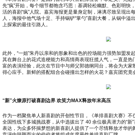
尚
先“疯”开始，每个细节都饱含巧思：基调轻松幽默、色彩明
杭
活的喜剧“疯”人院。嘉宾海报更是量身定制，淋漓尽致呈现出
州」
人，海报中他气场十足、手持锅铲“掌勺”喜剧大餐，从锅中溢
暨
上探索的最佳引路人。
汉
帛
奖
第
此外，“一姐”朱丹以亲和的形象和出色的控场能力强势加盟发起
31
其在舞台上的花式造梗能力和高情商表现狂揽人气，一直是热门
届
富的表演经验，此次在节目中与师父郭德纲同台，将会为大家
中
得心应手。新鲜的搭配组合会碰撞出怎样的火花？嘉宾团究竟会
国
国
际
青
年
“新”火燎原打破喜剧边界 欢笑力MAX释放年末高压
设
计
作为一档聚焦单人新喜剧的开创性节目，《单排喜剧大赛》不仅在
师
全国性线下多城挑战赛，从中选拔出了 40 余位极具潜力的
时
表达，为众多怀揣梦想的新喜剧人提供了一个尽情释放才华的
装
竞演中脱颖而出的佼佼者将组成年度最炸单排喜剧厂牌。