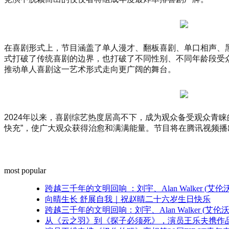
大
赛
总
决
赛
在喜剧形式上，节目涵盖了单人漫才、翻板喜剧、单口相声、黑
在
式打破了传统喜剧的边界，也打破了不同性别、不同年龄段受
杭
推动单人喜剧这一艺术形式走向更广阔的舞台。
州
上
城
德
2024年以来，喜剧综艺热度居高不下，成为观众备受观众青睐
寿
快充”，使广大观众获得治愈和满满能量。节目将在腾讯视频
宫
隆
重
举
most popular
行。
穿
跨越三千年的文明回响 ：刘宇、Alan Walker 
越
向晴生长 舒展自我｜祝赵晴二十六岁生日快乐
千
跨越三千年的文明回响：刘宇、Alan Walker (
年
从《云之羽》到《探子必须死》，演员王乐夫携作品亮