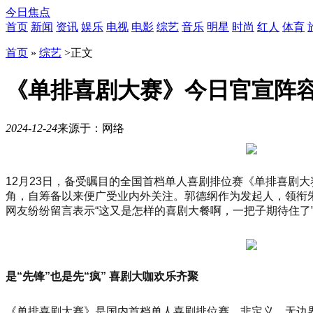
今日焦点
首页
新闻
资讯
娱乐
电视
电影
综艺
音乐
明星
时尚
红人
体育
首页
»
综艺
>
正文
《单排喜剧大赛》今日官宣阵容
2024-12-24
来源于：网络
10
月
21
12月23日，备受瞩目的全国首档单人喜剧排位赛《单排喜剧
日
角，自筹备以来便广受业内外关注。郭德纲作为发起人，领衔
19
时
网友纷纷留言表示“这又是怎样的喜剧大餐啊，一把子期待住了
30
分，
「势
起
是“先锋”也是先“疯” 喜剧大咖欢乐齐聚
东
方
时
《单排喜剧大赛》是国内首档单人喜剧排位赛，非定义、无边