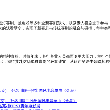
灯喜剧、独角戏等多种全新喜剧形式，鼓励素人喜剧选手参与，开启
众的观看壁垒，实现了新喜剧与传统喜剧的融合与碰撞，每种类
的精神食粮。时值年末，各行各业人员都面临更大压力，主打个性
播出，期待共赴这场单排喜剧的狂欢盛宴，从欢声笑语中领略其独
(艾伦沃克) 、孙名川联手推出国风电音单曲《金乌》
艾伦沃克) 、孙名川联手推出国风电音单曲《金乌》
相FIRST青年电影展