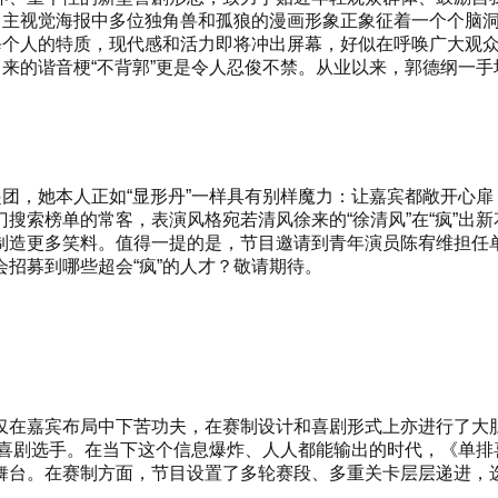
快，主视觉海报中多位独角兽和孤狼的漫画形象正象征着一个个脑
每个人的特质，现代感和活力即将冲出屏幕，好似在呼唤广大观众一
出来的谐音梗“不背郭”更是令人忍俊不禁。从业以来，郭德纲一
团，她本人正如“显形丹”一样具有别样魔力：让嘉宾都敞开心扉
搜索榜单的常客，表演风格宛若清风徐来的“徐清风”在“疯”出
制造更多笑料。值得一提的是，节目邀请到青年演员陈宥维担任单
招募到哪些超会“疯”的人才？敬请期待。
嘉宾布局中下苦功夫，在赛制设计和喜剧形式上亦进行了大胆创新
“新”喜剧选手。在当下这个信息爆炸、人人都能输出的时代，《单
舞台。在赛制方面，节目设置了多轮赛段、多重关卡层层递进，