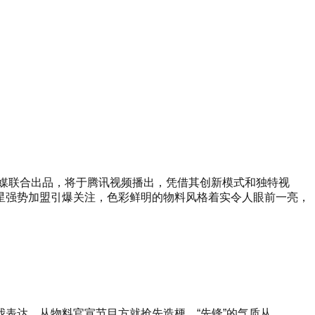
传媒联合出品，将于腾讯视频播出，凭借其创新模式和独特视
星强势加盟引爆关注，色彩鲜明的物料风格着实令人眼前一亮，
表达。从物料官宣节目方就抢先造梗，“先锋”的气质从