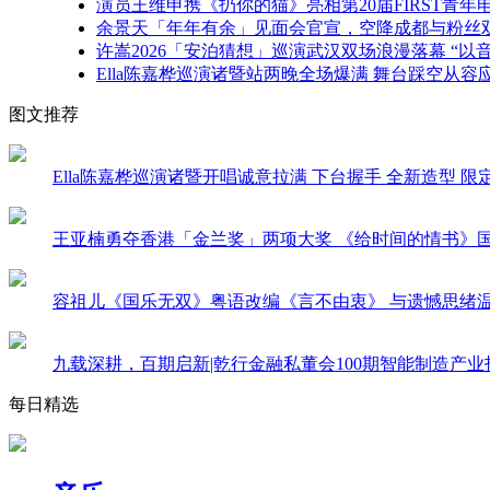
演员王维申携《扔你的猫》亮相第20届FIRST青
余景天「年年有余」见面会官宣，空降成都与粉丝
许嵩2026「安泊猜想」巡演武汉双场浪漫落幕 “以
Ella陈嘉桦巡演诸暨站两晚全场爆满 舞台踩空从容应对
图文推荐
Ella陈嘉桦巡演诸暨开唱诚意拉满 下台握手 全新造型 
王亚楠勇夺香港「金兰奖」两项大奖 《给时间的情书》
容祖儿《国乐无双》粤语改编《言不由衷》 与遗憾思绪
九载深耕，百期启新|乾行金融私董会100期智能制造产
每日精选