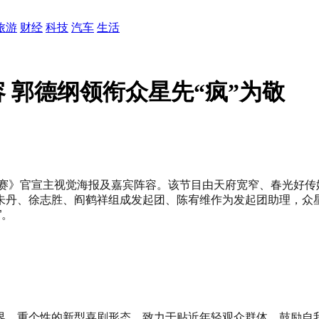
旅游
财经
科技
汽车
生活
 郭德纲领衔众星先“疯”为敬
大赛》官宣主视觉海报及嘉宾阵容。该节目由天府宽窄、春光好
朱丹、徐志胜、阎鹤祥组成发起团、陈宥维作为发起团助理，众
”。
界、重个性的新型喜剧形态，致力于贴近年轻观众群体、鼓励自我