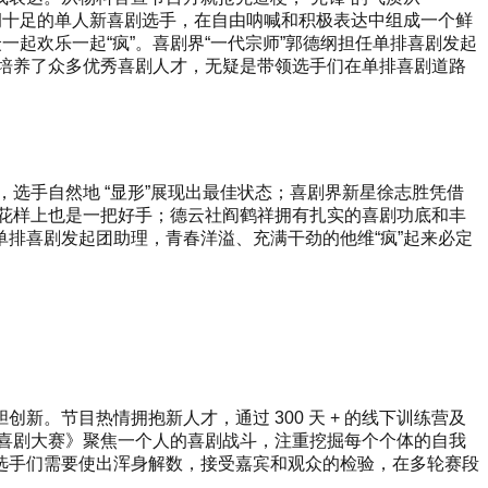
洞十足的单人新喜剧选手，在自由呐喊和积极表达中组成一个鲜
起欢乐一起“疯”。喜剧界“一代宗师”郭德纲担任单排喜剧发起
手培养了众多优秀喜剧人才，无疑是带领选手们在单排喜剧道路
，选手自然地 “显形”展现出最佳状态；喜剧界新星徐志胜凭借
新花样上也是一把好手；德云社阎鹤祥拥有扎实的喜剧功底和丰
排喜剧发起团助理，青春洋溢、充满干劲的他维“疯”起来必定
。节目热情拥抱新人才，通过 300 天 + 的线下训练营及
排喜剧大赛》聚焦一个人的喜剧战斗，注重挖掘每个个体的自我
选手们需要使出浑身解数，接受嘉宾和观众的检验，在多轮赛段