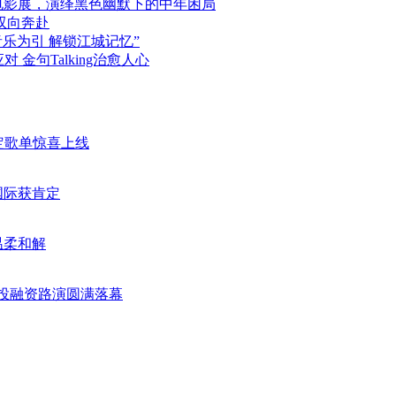
年电影展，演绎黑色幽默下的中年困局
双向奔赴
音乐为引 解锁江城记忆”
 金句Talking治愈人心
限定歌单惊喜上线
国际获肯定
温柔和解
业投融资路演圆满落幕