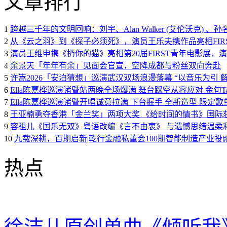
文章排行
1
跨越三千年的文明回响：刘宇、Alan Walker (艾伦沃克)
2
从《云之羽》到《探子必须死》，演员王乐夫携作品亮相FIR
3
演员王维申携《扔你的猫》亮相第20届FIRST青年电影展，
4
余景天「年年有余」见面会官宣，空降成都与粉丝双向奔赴
5
许嵩2026「安泊猜想」巡演武汉双场浪漫落幕 “以音乐为引 
6
Ella陈嘉桦巡演诸暨站两晚全场爆满 舞台踩空从容应对 金句Tal
7
Ella陈嘉桦巡演诸暨开唱诚意拉满 下台握手 全新造型 限定
8
王亚楠勇夺香港「金兰奖」两项大奖 《给时间的情书》国际
9
容祖儿《国乐无双》粤语改编《言不由衷》 与遗憾思绪温柔
10
九载深耕，百期启新|乾行金融私董会100期智能制造产业投
热点