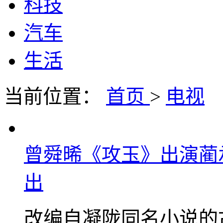
科技
汽车
生活
当前位置：
首页
>
电视
曾舜晞《攻玉》出演蔺
出
改编自凝陇同名小说的