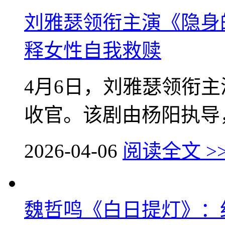
刘雅瑟领衔主演《隐身
释女性自我救赎
4月6日，刘雅瑟领衔
收官。该剧由杨阳执导，
2026-04-06
阅读全文 >
魏哲鸣《白日提灯》：