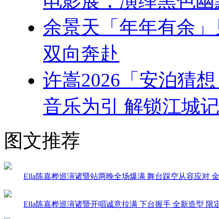
电影展，演绎黑色幽
余景天「年年有余」
双向奔赴
许嵩2026「安泊猜
音乐为引 解锁江城记
图文推荐
Ella陈嘉桦巡演诸暨站两晚全场爆满 舞台踩空从容应对 金句T
Ella陈嘉桦巡演诸暨开唱诚意拉满 下台握手 全新造型 