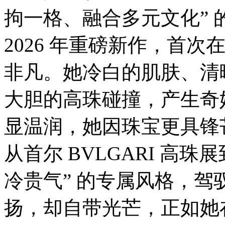
隆
拘一格、融合多元文化”
重
举
行。
2026 年重磅新作，首
穿
越
非凡。她冷白的肌肤、清
千
年
大胆的高珠碰撞，产生奇
显温润，她因珠宝更具锋
从首尔 BVLGARI 高
冷贵气” 的专属风格，
扬，却自带光芒，正如她