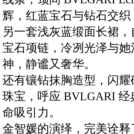
际
辉，红蓝宝石与钻石交织
青
年
设
另一套浅灰蓝缎面长裙，
计
师
时
宝石项链，冷冽光泽与她
装
大
神，静谧又奢华。
赛
总
决
还有镶钻抹胸造型，闪耀
赛
在
珠宝，呼应 BVLGARI
杭
州
上
命吸引力。
城
德
金智媛的演绎，完美诠释了 BVL
寿
宫