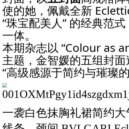
19
使的她，佩戴全新 Eclet
时
30
“珠宝配美人” 的经典范
分，
「势
一体。
起
东
本期杂志以 “Colour as 
方
时
主题，金智媛的五组封面
尚
杭
“高级感源于简约与璀璨的
州」
暨
汉
帛
奖
第
31
一袭白色抹胸礼裙简约大
届
中
国
线条，颈间 BVLGARI E
国