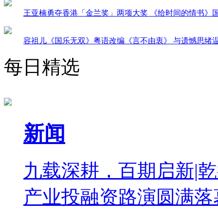
王亚楠勇夺香港「金兰奖」两项大奖 《给时间的情书》
容祖儿《国乐无双》粤语改编《言不由衷》 与遗憾思绪
每日精选
新闻
九载深耕，百期启新|乾
产业投融资路演圆满落