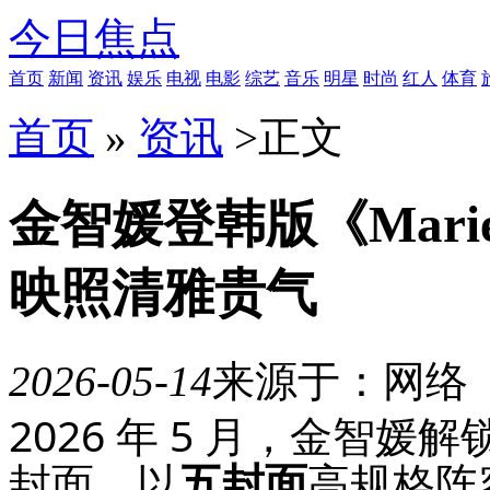
今日焦点
首页
新闻
资讯
娱乐
电视
电影
综艺
音乐
明星
时尚
红人
体育
首页
»
资讯
>
正文
金智媛登韩版《Marie
映照清雅贵气
2026-05-14
来源于：网络
2026 年 5 月，金智媛解锁
10
月
封面，以
五封面
高规格阵容
21
日