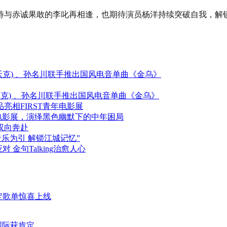
待与赤诚果敢的李叱再相逢，也期待演员杨洋持续突破自我，解
(艾伦沃克) 、孙名川联手推出国风电音单曲《金乌》
艾伦沃克) 、孙名川联手推出国风电音单曲《金乌》
相FIRST青年电影展
年电影展，演绎黑色幽默下的中年困局
双向奔赴
音乐为引 解锁江城记忆”
 金句Talking治愈人心
限定歌单惊喜上线
国际获肯定