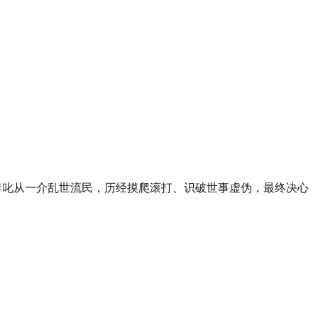
李叱从一介乱世流民，历经摸爬滚打、识破世事虚伪，最终决心