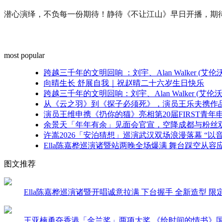
大
赛
潜心演绎，不负每一份期待！静待《不让江山》早日开播，期
总
决
赛
most popular
在
杭
跨越三千年的文明回响 ：刘宇、Alan Walker 
州
向晴生长 舒展自我｜祝赵晴二十六岁生日快乐
上
跨越三千年的文明回响：刘宇、Alan Walker (
城
从《云之羽》到《探子必须死》，演员王乐夫携作品亮
德
演员王维申携《扔你的猫》亮相第20届FIRST青
寿
余景天「年年有余」见面会官宣，空降成都与粉丝
宫
许嵩2026「安泊猜想」巡演武汉双场浪漫落幕 “以
隆
Ella陈嘉桦巡演诸暨站两晚全场爆满 舞台踩空从容应对
重
举
图文推荐
行。
穿
越
Ella陈嘉桦巡演诸暨开唱诚意拉满 下台握手 全新造型 
千
年
王亚楠勇夺香港「金兰奖」两项大奖 《给时间的情书》