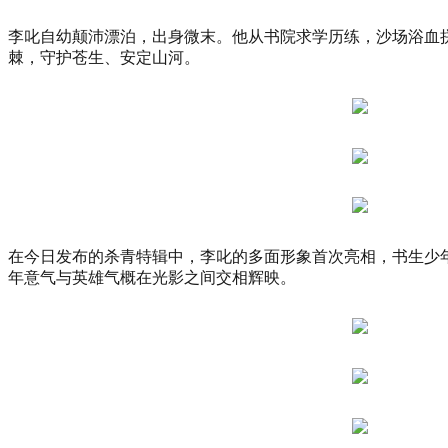
尚
李叱自幼颠沛漂泊，出身微末。他从书院求学历练，沙场浴血
杭
棘，守护苍生、安定山河。
州」
暨
汉
帛
奖
第
31
届
中
国
在今日发布的杀青特辑中，李叱的多面形象首次亮相，书生少
国
年意气与英雄气概在光影之间交相辉映。
际
青
年
设
计
师
时
装