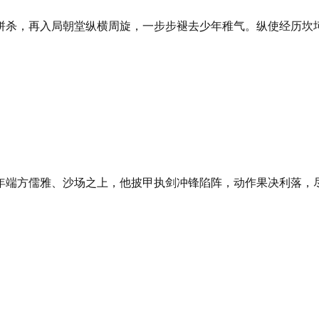
拼杀，再入局朝堂纵横周旋，一步步褪去少年稚气。纵使经历坎
年端方儒雅、沙场之上，他披甲执剑冲锋陷阵，动作果决利落，