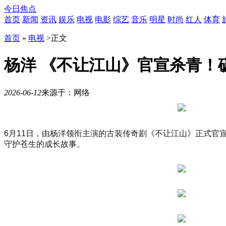
今日焦点
首页
新闻
资讯
娱乐
电视
电影
综艺
音乐
明星
时尚
红人
体育
首页
»
电视
>
正文
杨洋 《不让江山》官宣杀青！
2026-06-12
来源于：网络
10
月
21
日
6月11日，由杨洋领衔主演的古装传奇剧《不让江山》正式
19
守护苍生的成长故事。
时
30
分，
「势
起
东
方
时