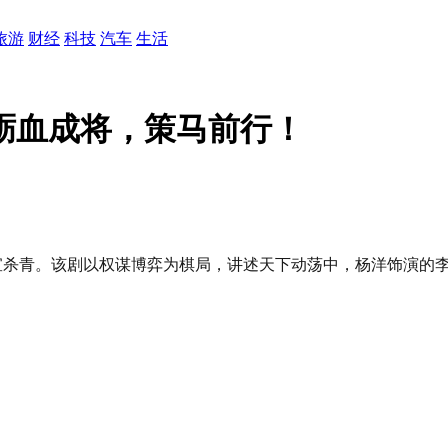
旅游
财经
科技
汽车
生活
砺血成将，策马前行！
官宣杀青。该剧以权谋博弈为棋局，讲述天下动荡中，杨洋饰演的