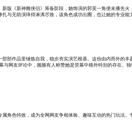
。新版《新神雕侠侣》筹备阶段，她饰演的郭芙一角便未播先火
挣扎与无助演绎得淋漓尽致，该角色成功出圈，也让她的专业能
一部部作品里锤炼自我，稳步夯实演艺根基。这份由内而外的丰
弹幕与网友评论中，频频有人称赞她是荧幕中格外特别的存在。
专属角色特效，成为全网网友争相体验、趣味互动的热门玩法。