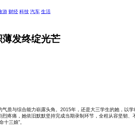
旅游
财经
科技
汽车
生活
积薄发终绽光芒
气质与综合能力崭露头角。2015年，还是大三学生的她，以学
剧烈疼痛，她依旧默默坚持完成当期录制环节，全程从容坚韧、
命十三娘”。