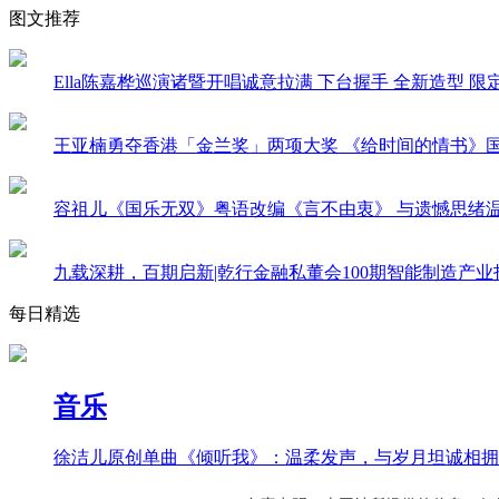
图文推荐
Ella陈嘉桦巡演诸暨开唱诚意拉满 下台握手 全新造型 
王亚楠勇夺香港「金兰奖」两项大奖 《给时间的情书》
容祖儿《国乐无双》粤语改编《言不由衷》 与遗憾思绪
九载深耕，百期启新|乾行金融私董会100期智能制造产
每日精选
音乐
徐洁儿原创单曲《倾听我》：温柔发声，与岁月坦诚相拥