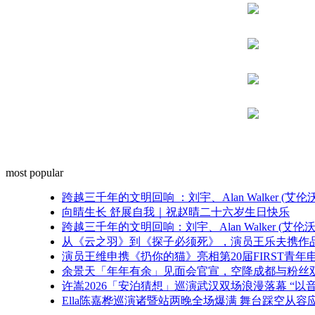
most popular
跨越三千年的文明回响 ：刘宇、Alan Walker 
向晴生长 舒展自我｜祝赵晴二十六岁生日快乐
跨越三千年的文明回响：刘宇、Alan Walker (
从《云之羽》到《探子必须死》，演员王乐夫携作品亮
演员王维申携《扔你的猫》亮相第20届FIRST青
余景天「年年有余」见面会官宣，空降成都与粉丝
许嵩2026「安泊猜想」巡演武汉双场浪漫落幕 “以
Ella陈嘉桦巡演诸暨站两晚全场爆满 舞台踩空从容应对