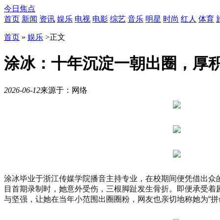
今日焦点
首页
新闻
资讯
娱乐
电视
电影
综艺
音乐
明星
时尚
红人
体育
首页
»
娱乐
>
正文
涂冰：十年沉淀一朝出圈，厚
2026-06-12
来源于：网络
10
月
21
日
19
时
30
分，
「势
涂冰毕业于浙江传媒学院播音主持专业，在校期间便凭借出众的
起
目首期录制时，她意外受伤，三根脚趾发生骨折。即便承受着
东
与坚强，让她在当年小范围出圈圈粉，网友也亲切地称她为“拼
方
时