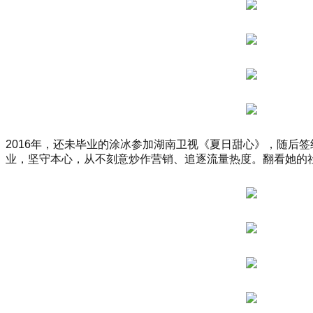
尚
杭
州」
暨
汉
帛
奖
第
31
届
2016年，还未毕业的涂冰参加湖南卫视《夏日甜心》，随后
中
业，坚守本心，从不刻意炒作营销、追逐流量热度。翻看她的
国
国
际
青
年
设
计
师
时
装