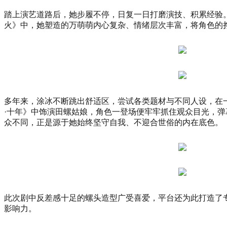
大
赛
踏上演艺道路后，她步履不停，日复一日打磨演技、积累经验
总
火》中，她塑造的万萌萌内心复杂、情绪层次丰富，将角色的
决
赛
在
杭
州
上
城
多年来，涂冰不断跳出舒适区，尝试各类题材与不同人设，在
德
·十年》中饰演田螺姑娘，角色一登场便牢牢抓住观众目光，
寿
众不同，正是源于她始终坚守自我、不迎合世俗的内在底色。
宫
隆
重
举
行。
穿
越
此次剧中反差感十足的螺头造型广受喜爱，平台还为此打造了
千
影响力。
年