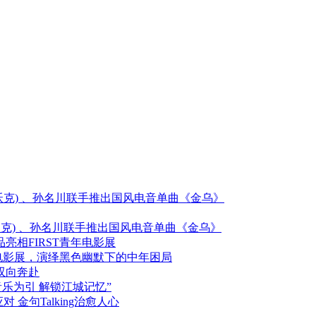
(艾伦沃克) 、孙名川联手推出国风电音单曲《金乌》
艾伦沃克) 、孙名川联手推出国风电音单曲《金乌》
相FIRST青年电影展
年电影展，演绎黑色幽默下的中年困局
双向奔赴
音乐为引 解锁江城记忆”
 金句Talking治愈人心