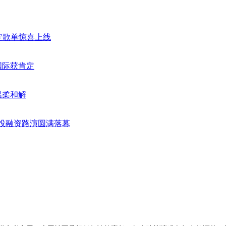
限定歌单惊喜上线
国际获肯定
温柔和解
业投融资路演圆满落幕