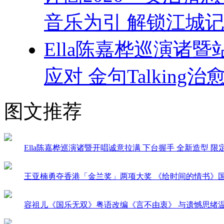
音乐为引 解锁江城记
Ella陈嘉桦巡演诸
应对 金句Talking治
图文推荐
Ella陈嘉桦巡演诸暨开唱诚意拉满 下台握手 全新造型 
王亚楠勇夺香港「金兰奖」两项大奖 《给时间的情书》
容祖儿《国乐无双》粤语改编《言不由衷》 与遗憾思绪