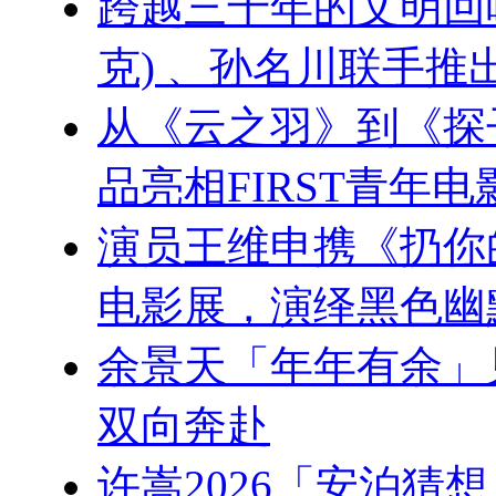
跨越三千年的文明回响：刘
克) 、孙名川联手
从《云之羽》到《探
品亮相FIRST青年电
演员王维申携《扔你的
电影展，演绎黑色幽
余景天「年年有余」
双向奔赴
许嵩2026「安泊猜