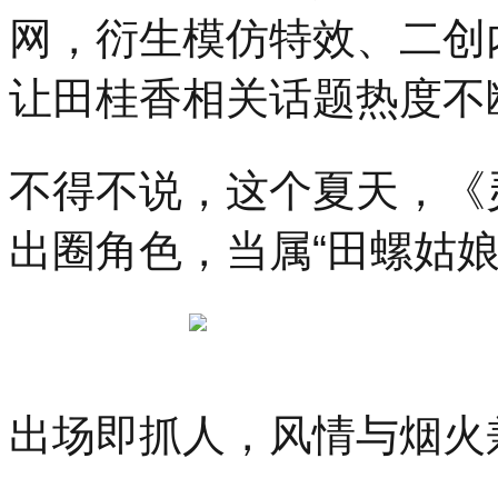
际
网，衍生模仿特效、二创
青
年
让田桂香相关话题热度不
设
计
师
时
不得不说，这个夏天，《
装
大
赛
出圈角色，当属“田螺姑娘
总
决
赛
在
杭
州
上
城
出场即抓人，风情与烟火
德
寿
宫