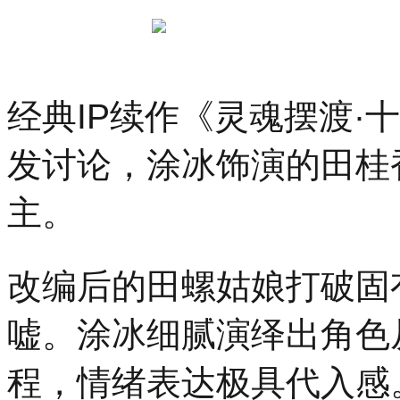
19
时
30
分，
「势
起
经典IP续作《灵魂摆渡·
东
方
发讨论，涂冰饰演的田桂
时
尚
杭
主。
州」
暨
汉
帛
改编后的田螺姑娘打破固
奖
第
嘘。涂冰细腻演绎出角色
31
届
中
程，情绪表达极具代入感
国
国