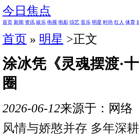
今日焦点
首页
新闻
资讯
娱乐
电视
电影
综艺
音乐
明星
时尚
红人
体育
首页
»
明星
>
正文
涂冰凭《灵魂摆渡·
圈
2026-06-12
来源于：网络
10
风情与娇憨并存 多年深
月
21
日