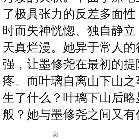
隆
了极具张力的反差多面性
重
举
行。
时而失神恍惚、独自静立
穿
越
天真烂漫。她异于常人的
千
年
强，让墨修尧在最初的提
疼。而叶璃自离山下山之
生了什么？叶璃下山后略
般？她与墨修尧之间又有