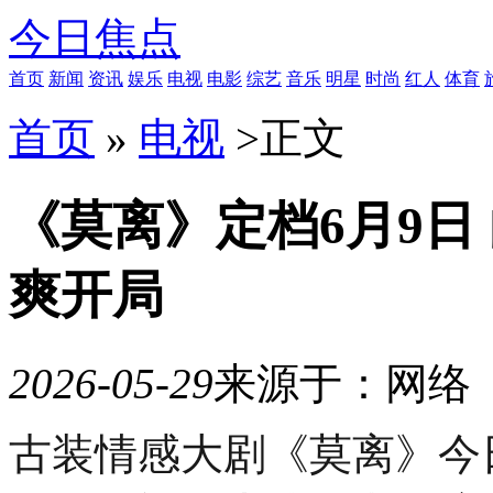
今日焦点
首页
新闻
资讯
娱乐
电视
电影
综艺
音乐
明星
时尚
红人
体育
首页
»
电视
>
正文
《莫离》定档6月9日 
爽开局
2026-05-29
来源于：网络
10
古装情感大剧《莫离》今
月
21
日