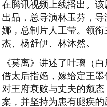
在腾讯视频上线播出。该
19
时
30
出品，总导演林玉芬，导
分，
「势
娜，总制片人王莹。领衔
起
东
方
杰、杨舒伊、林沐然。
时
尚
杭
州」
《莫离》讲述了叶璃（白
暨
汉
帛
借太后指婚，嫁给定王墨
奖
第
对王府衰败与丈夫的颓态
31
届
中
案，并坚持为患有腿疾的
国
国