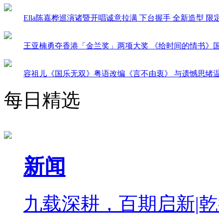
Ella陈嘉桦巡演诸暨开唱诚意拉满 下台握手 全新造型 
王亚楠勇夺香港「金兰奖」两项大奖 《给时间的情书》
容祖儿《国乐无双》粤语改编《言不由衷》 与遗憾思绪
每日精选
新闻
九载深耕，百期启新|乾