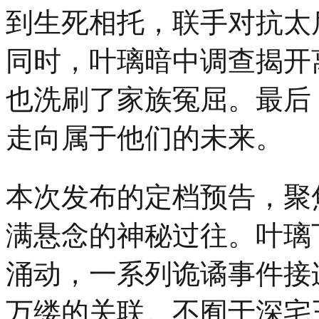
到生死相托，联手对抗太
际
青
年
同时，叶璃暗中调查揭开
设
计
师
也洗刷了家族冤屈。最后
时
装
走向属于他们的未来。
大
赛
总
决
本次发布的定档预告，聚
赛
在
杭
满悬念的神秘过往。叶璃
州
上
涌动，一系列诡谲事件接
城
德
寿
万缕的关联。不囿于深宅
宫