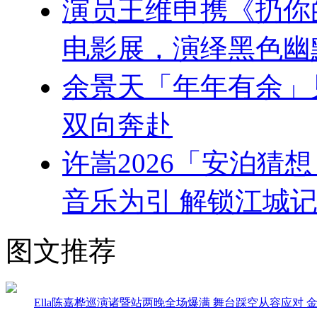
演员王维申携《扔你的
电影展，演绎黑色幽
余景天「年年有余」
双向奔赴
许嵩2026「安泊猜
音乐为引 解锁江城记
图文推荐
Ella陈嘉桦巡演诸暨站两晚全场爆满 舞台踩空从容应对 金句T