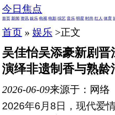
今日焦点
首页
新闻
资讯
娱乐
电视
电影
综艺
音乐
明星
时尚
红人
体育
首页
»
娱乐
>
正文
吴佳怡吴添豪新剧晋
演绎非遗制香与熟龄
2026-06-09
来源于：网络
10
2026年6月8日，现代
月
21
日