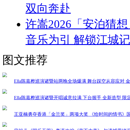
双向奔赴
许嵩2026「安泊猜
音乐为引 解锁江城记
图文推荐
Ella陈嘉桦巡演诸暨站两晚全场爆满 舞台踩空从容应对 金句T
Ella陈嘉桦巡演诸暨开唱诚意拉满 下台握手 全新造型 
王亚楠勇夺香港「金兰奖」两项大奖 《给时间的情书》