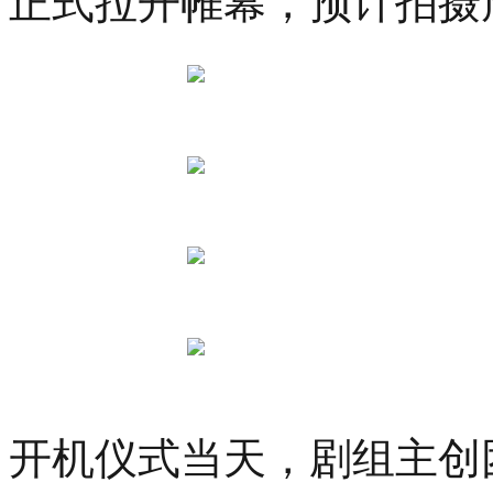
正式拉开帷幕，预计拍摄
际
青
年
设
计
师
时
装
大
赛
总
决
赛
在
杭
州
上
城
德
开机仪式当天，剧组主创
寿
宫