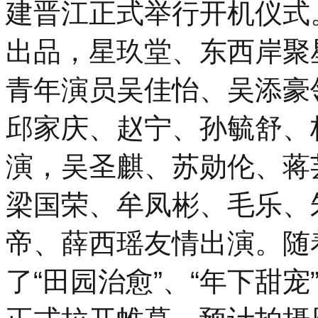
建晋江正式举行开机仪式
19
时
30
出品，星玖堂、东西岸聚
分，
「势
青年演员吴佳怡、吴添豪
起
东
方
邱家庆、赵宁、孙毓舒、
时
尚
杭
演，吴圣麒、苏勋伦、蒋
州」
暨
梁国荣、牟凤彬、毛乐、
汉
帛
奖
帝、薛西瑶友情出演。随
第
31
了“田园治愈”、“年下甜宠
届
中
国
国